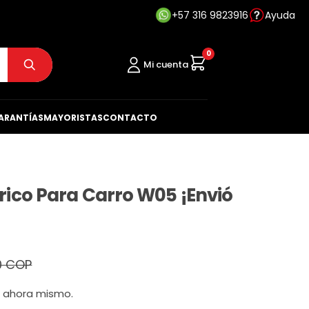
+57 316 9823916
Ayuda
0
Mi cuenta
ARANTÍAS
MAYORISTAS
CONTACTO
ico Para Carro W05 ¡Envió
0 COP
o ahora mismo.