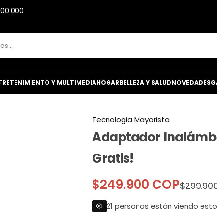
600.000
TRETENIMIENTO Y MULTIMEDIA
HOGAR
BELLEZA Y SALUD
NOVEDADES
G
Tecnologia Mayorista
Adaptador Inalámbr
Gratis!
P
P
$249.900 COP
$299.90
r
r
21 personas están viendo est