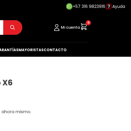
+57 316 9823916
Ayuda
0
Mi cuenta
ARANTÍAS
MAYORISTAS
CONTACTO
 X6
o ahora mismo.