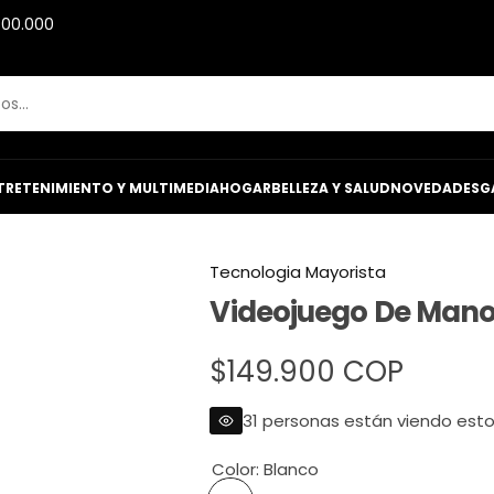
600.000
TRETENIMIENTO Y MULTIMEDIA
HOGAR
BELLEZA Y SALUD
NOVEDADES
G
Tecnologia Mayorista
Videojuego De Mano
P
$149.900 COP
r
31 personas están viendo est
e
Color:
Blanco